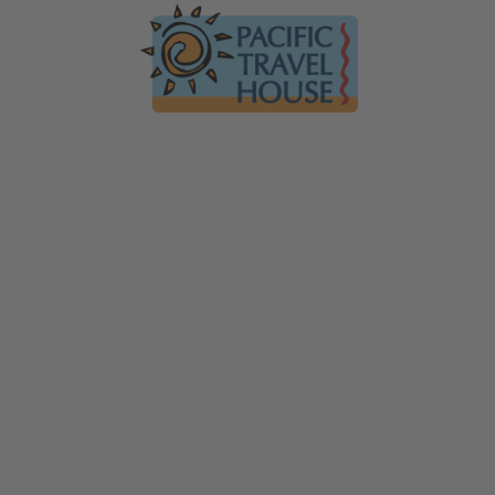
Australien
Ko
Australien im Überblick
Üb
Neuseeland
Neuseeland im Überblick
Mi
Hawaii
Hawaii im Überblick
Gä
F
Tauchen