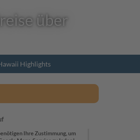
reise über
Hawaii Highlights
uf
benötigen Ihre Zustimmung, um