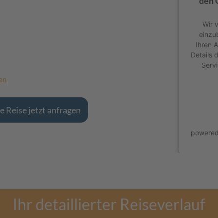
den 
Wir 
einzu
Ihren A
Details 
Servi
en
e Reise jetzt anfragen
powere
Ihr detaillierter Reiseverlauf