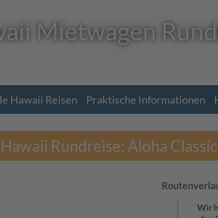
aii Mietwagen Rund
le Hawaii Reisen
Praktische Informationen
Hawaii Rundreise: Aloha Classic
Routenverla
Wir 