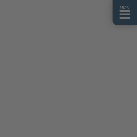
MENÜ
ntakt
er uns
niguides
stebuch
AQ