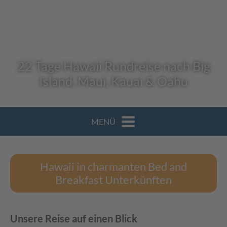
22 Tage Hawaii Rundreise nach Big
Island, Maui, Kauai & Oahu
MENÜ
Hawaii in charmanten Bed and
Breakfast Unterkünften
Unsere Reise auf einen Blick