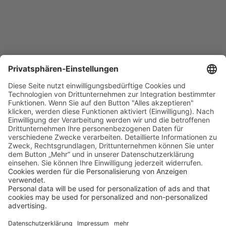
Tag 4 - 6
At The Craters Edge / Big
Island - 2 Nächte
Die Fahrt quer durch Big Island führt durch
abwechslungsreiche Landschaften, von
trockenen Lavafeldern bis hin zu üppigen
Regenwäldern und bietet beeindruckende
Ausblicke auf die Küste und die majestätischen
Vulkane der Insel. Sie fahren bis zu Ihrer neuen
Unterkunft
At The Crater´s Edge.
Hier bleiben