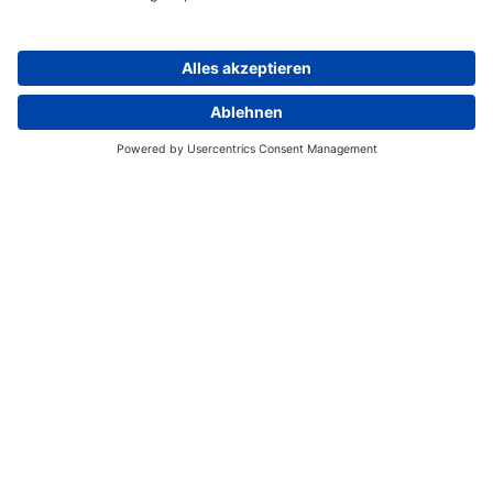
Sie für weitere
2 Nächte
in einem Standard
Zimmer. Nach einer eindrucksvollen Zeit geben
Sie den Mietwagen am Flughafen in Hilo ab und
fliegen weiter nach Maui.
Tag 6
Interisland Flug Flug von Big Island nach
Maui mit Hawaiian Airlines.
Weitere Stationen der