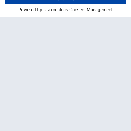
Angeles oder Neuseeland)
Gerichten werden traditionell im Erdofen
–
umu
– gekocht. Unbedingt probieren!
Die Cook Inseln haben die größte
Kirchendichte der Welt
Verliebte
heiraten
gerne auf den kleinen
Motus
One Foot Island
oder
Ee Island