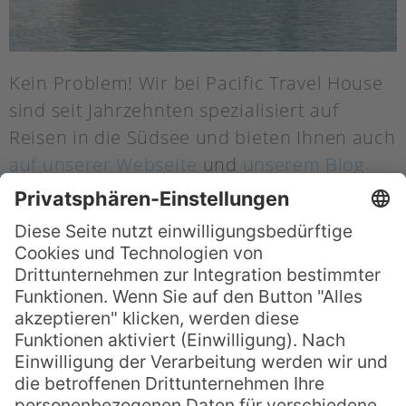
Kein Problem! Wir bei Pacific Travel House
sind seit Jahrzehnten spezialisiert auf
Reisen in die Südsee und bieten Ihnen auch
auf unserer Webseite
und
unserem Blog
zahlreiche Informationen rund um die
Sightseeing-Highlights und Reiseangebote
auf die Cook Inseln. Für einen ersten
Überblick möchten wir Ihnen zuerst ein
paar wissenwerte Fakten zu den Inseln
geben:
8 schnelle Fakten zu den