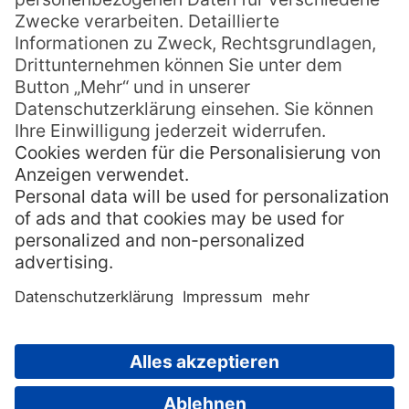
Cook Inseln
Der Inselstaat besteht aus 15 Inseln, 12
davon bewohnt
Auf den Cook Inseln leben nur knapp
19.000 Einwohner
Die Inselgruppe ist nach dem Seefahrer
James Cook benannt
Die Haupststadt heißt Avarua und liegt
auf der größten Insel Rarotonga
Urlauber müssen mit etwa 28 Stunden
reiner Anreisezeit rechnen (via Los