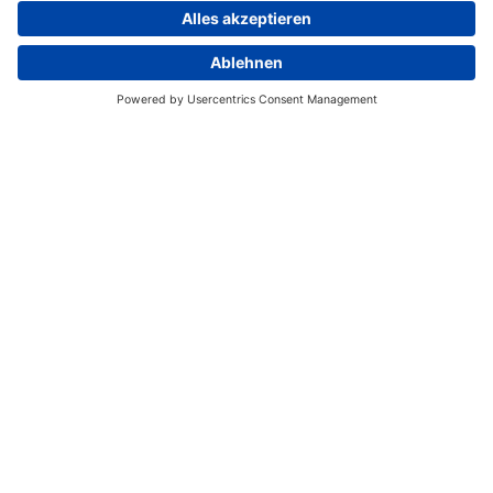
Von Darwin zum Kakadu
Nationapark
Am Morgen übernehmen Sie in der Stadt Ihren
Mietwagen.
Strecke: 254 km
Fahrzeit: ca. 2,5 Stunden
Fahrstrecke: Darwin – Jabiru / Cooinda
Die Streckenführung sieht einige Passagen auf
Schotterpisten vor, daher haben wir für Sie einen
Geländewagen vorgesehen. Starten Sie über den
Arnhem Highway durch das farbenfrohe
Northern Territory bis zum Eingang des
legendären Kakadu Nationalpark und weiter
nach Jabiru, wo sich Ihnen einzigartige
Aborigine-Felsmalereien in Ubirr und die