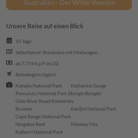
Australien - Der Wilde Westen
Unsere Reise auf einen Blick
33 Tage
Selbstfahrer-Rundreise mit Mietwagen
ab 7.774 € p.P. im DZ
Reisebeginn täglich
Kakadu National Park
Katherine Gorge
Purnululu National Park (Bungle Bungle)
Gibb River Road/Kimberley
Broome
Karijini National Park
Cape Range National Park
Ningaloo Reef
Monkey Mia
Kalbarri National Park