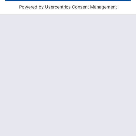
Und was bietet das Bordrestaurant? In
kulinarischer Hinsicht wartet die
tahitianische Airline mit frischen
Köstlichkeiten aus der polynesischen und
französischen Küche auf, sodass bereits
beim Hinflug Urlaubsgefühle aufkommen
dürften. Weinliebaber können sich
außerdem auf verschiedene französische