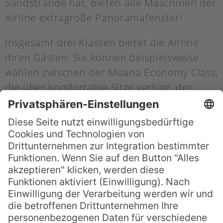
Sandstrände hat, bieten alle Maschinen der
Airline extragroße Panoramafenster!
Insgesamt drei Klassen bietet die Airline
ihren Gästen. Sie können beispielsweise
wählen zwischen der Moana Economy Class,
die über komfortable Sitze verfügt, der
noch etwas geräumigeren Moana Premium
Class und der besonders luxuriösen
Poerava Business Class, deren Sitze zu
einem Bett ausgebaut werden können.