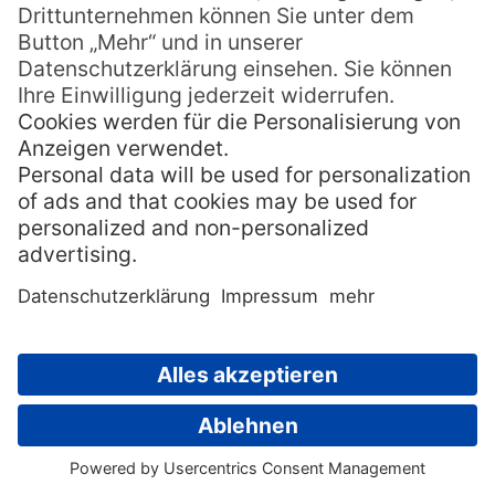
Tikehau
Unser erstes Reiseziel hieß
Tikehau
aus
Flugverbindungsgründen. Im Nachhinein
betrachtet die richtige Wahl. Denn was
danach auf den anderen Atollen folgte, war
der reinste Traum. Tikehau mit seinen 500-
600 Einwohnern auf einer Landfläche von
2,5 km², einer Länge von 26 km und einer
Breite von 23 km war schon im Anflug mit
der kleinen Propellermaschine der
Air
Tahiti
eine Augenweide. Herzlich mit