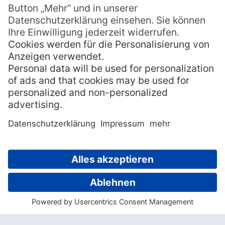
4. Chevrettes à la vanille
Die Hauptzutat des
Chevrettes à la vanille
sind Garnelen in einer sahnigen Sauce,
verfeinert mit der berühmten Tahiti-Vanille.
Dieses Gericht verbindet den Geschmack
der Lagune mit dem Duft der Tropen und
zeigt den französischen Einfluss auf die
Inselküche. Besonders in gehobenen
Resorts und Hotels auf Tahiti
wird diese
Spezialität gerne serviert.