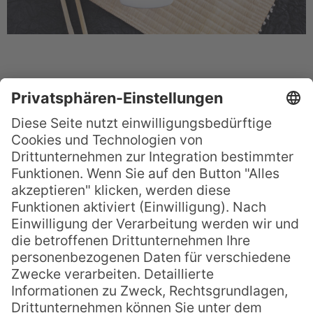
3. Poulet Fafa
Huhn, das in Kokosmilch geschmort und
mit den Blättern der Taro Pflanze serviert
wird. Die Kombination erinnert an Spinat in
cremiger Sauce, nur exotischer.
Poulet
oder
Chicken Fafa
ist ein klassisches
Sonntagsgericht und findet sich oft bei
Festen und Familienfeiern.