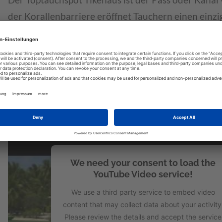
Der Toptauchspot Tikehaus ist der Pass oder Kanal 
der Korallenbarriere eröffnet Tauchern einen einziga
entdecken Taucher ganzjährig Schwärme von Barrak
Thunfischen, beobachten imposante Mantarochen b
riesigen Schwärmen von Südseefischen in allen Fo
man zudem noch Hammerhaien und Adlerrochen von
Juni.
We need your consent to load the
YouTube Video service!
We use a third party service to embed video
content that may collect data about your activity
Please review the details and accept the service