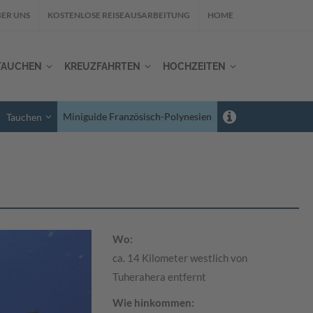
ER UNS
KOSTENLOSE REISEAUSARBEITUNG
HOME
TAUCHEN
KREUZFAHRTEN
HOCHZEITEN
Miniguide Französisch-Polynesien
Tauchen
Wo:
ca. 14 Kilometer westlich von
Tuherahera entfernt
Wie hinkommen: