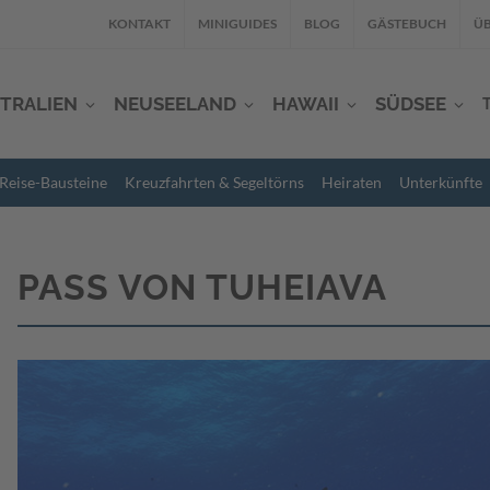
KONTAKT
MINIGUIDES
BLOG
GÄSTEBUCH
ÜB
TRALIEN
NEUSEELAND
HAWAII
SÜDSEE
Reise-Bausteine
Kreuzfahrten & Segeltörns
Heiraten
Unterkünfte
PASS VON TUHEIAVA