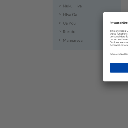
Nuku Hiva
Hiva Oa
Ua Pou
Rurutu
Mangareva