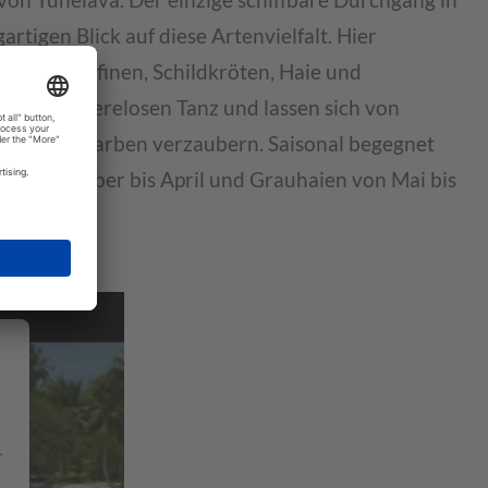
von Tuheiava. Der einzige schiffbare Durchgang in
rtigen Blick auf diese Artenvielfalt. Hier
udas, Delfinen, Schildkröten, Haie und
eim schwerelosen Tanz und lassen sich von
rmen und Farben verzaubern. Saisonal begegnet
 November bis April und Grauhaien von Mai bis
.