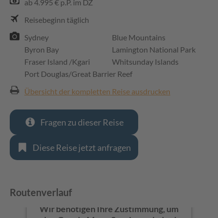
ab 4.995 € p.P. im DZ
Reisebeginn täglich
Sydney
Blue Mountains
Byron Bay
Lamington National Park
Fraser Island /Kgari
Whitsunday Islands
Port Douglas/Great Barrier Reef
Übersicht der kompletten Reise ausdrucken
Fragen zu dieser Reise
Diese Reise jetzt anfragen
Routenverlauf
Wir benötigen Ihre Zustimmung, um