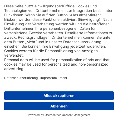
Sie die besondere Lage des Hotels am berühmten
Darling Harbour, in der unmittelbaren Nähe
einiger der bedeutendsten Sehenswürdigkeiten
der Stadt, wie das Sydney Aquarium, Maritime
Museum u.v.m. Die weltberühmte Harbour
Bridge, die
Sydney Opera
und Circular Quay sind
mit öffentlichen Verkehrsmittel schnell und
einfach zu erreichen. Am letzten Tag übernehmen
Sie Ihren Mietwagen in der nächstgelegenen
Stadtstation.
Weitere Stationen der
Reise ansehen