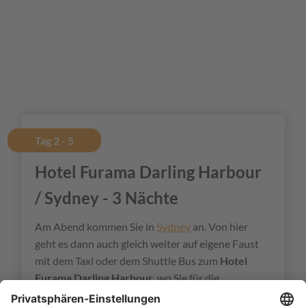
Tag 2 - 5
Hotel Furama Darling Harbour
/ Sydney - 3 Nächte
Am Abend kommen Sie in
Sydney
an. Von hier
geht es dann auch gleich weiter auf eigene Faust
mit dem Taxi oder dem Shuttle Bus zum
Hotel
Furama Darling Harbour
, wo Sie für die
nächsten
3 Nächte
wohnen werden. Genießen