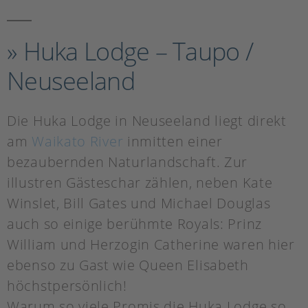
Akzeptieren
powered by
Usercentrics Consent
Management Platform
» Huka Lodge – Taupo /
Neuseeland
Die Huka Lodge in Neuseeland liegt direkt
am
Waikato River
inmitten einer
bezaubernden Naturlandschaft. Zur
illustren Gästeschar zählen, neben Kate
Winslet, Bill Gates und Michael Douglas
auch so einige berühmte Royals: Prinz
William und Herzogin Catherine waren hier
ebenso zu Gast wie Queen Elisabeth
höchstpersönlich!
Warum so viele Promis die Huka Lodge so