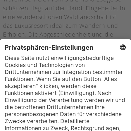
schätzen, liegt auf der Hand: Eingebettet in
eine wunderschönen Waldlandschaft ist
das Luxusresort ideal zum Wandern und
Erholen. Die Abgeschiedenheit und die
luxuriöse Atmosphäre des Traditionshotels
machen die Huka Lodge zu einem idealen
Refugium für eine entspannte Auszeit
fernab von Stress und Trubel.
Wir benötigen Ihre
Zustimmung, um den YouTube
Video-Service zu laden!
Wir verwenden einen Service eines
Drittanbieters, um Videoinhalte