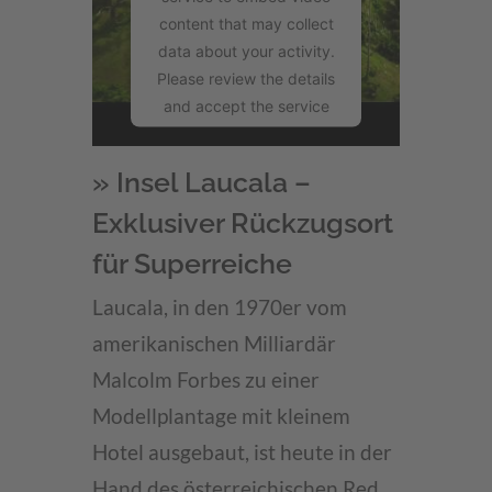
content that may collect
data about your activity.
Please review the details
and accept the service
to watch this video.
» Insel Laucala –
More Information
Exklusiver Rückzugsort
Accept
für Superreiche
powered by
Laucala, in den 1970er vom
Usercentrics Consent
Management Platform
amerikanischen Milliardär
Malcolm Forbes zu einer
Modellplantage mit kleinem
Hotel ausgebaut, ist heute in der
Hand des österreichischen Red