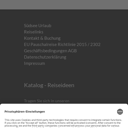
Südsee Urlaub
Reiselinks
Kontakt & Buchung
EU Pauschalreise Richtlinie 2015 / 2302
Geschäftsbedingungen AGB
Datenschutzerklärung
Impressum
Katalog - Reiseideen
Tragen Sie sich in unseren
kostenlosen
Newsletter
ein!
Anmelden