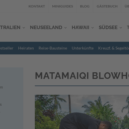
KONTAKT
MINIGUIDES
BLOG
GÄSTEBUCH
ÜB
TRALIEN
NEUSEELAND
HAWAII
SÜDSEE
stseller
Heiraten
Reise-Bausteine
Unterkünfte
Kreuzf. & Segeltö
MATAMAIQI BLOWH
os
s
r