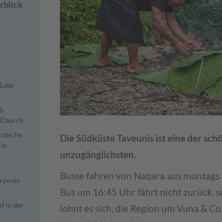
rblick
Lake
 &
c Church
rutsche
Die Südküste Taveunis ist eine der schö
 in
unzugänglichsten.
Busse fahren von Naqara aus montags bi
rpools
Bus um 16:45 Uhr fährt nicht zurück, 
f in der
lohnt es sich, die Region um Vuna & Co
t