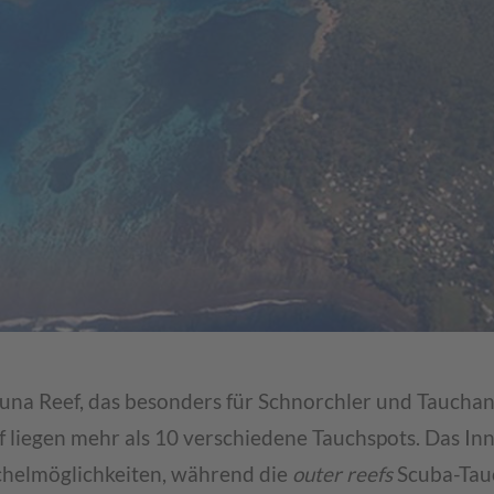
 Vuna Reef, das besonders für Schnorchler und Taucha
ff liegen mehr als 10 verschiedene Tauchspots. Das In
rchelmöglichkeiten, während die
outer reefs
Scuba-Tau