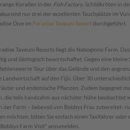
range Korallen in der
Fish Factory
, Schildkröten in d
abua
sind nur drei der exzellenten Tauchplätze im Vuna
adise Dive im
Paradise Taveuni Resort
durchgeführt.
adise Taveuni Resorts liegt die Nabogiono Farm. Das 
tig und ökologisch bewirtschaftet. Gegen eine kleine
pfehlenswerte Tour über das Gelände und den angre
 Landwirtschaft auf den Fijis. Über 30 unterschiedlic
Kräuter und endemische Pflanzen. Zudem begegnet ma
en, die teils handzahm aus nächster Nähe beobachtet
n der Farm – liebevoll von Bobbys Frau zubereitet- r
n möchten, bitten Sie einfach einen Taxifahrer oder 
n „Bobbys Farm Visit“ anzumelden.