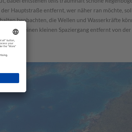
t, dabei entstehen teils traumhaft schöne Regenbögen
 der Hauptstraße entfernt, wer näher ran möchte, sol
halten beobachten, die Wellen und Wasserkräfte kö
ndet sich einen kleinen Spaziergang entfernt von de