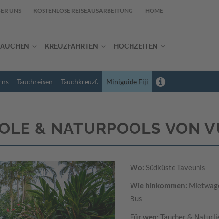
ER UNS
KOSTENLOSE REISEAUSARBEITUNG
HOME
TAUCHEN
KREUZFAHRTEN
HOCHZEITEN
rns
Tauchreisen
Tauchkreuzf.
Miniguide Fiji
OLE & NATURPOOLS VON 
Wo:
Südküste Taveunis
Wie hinkommen:
Mietwage
Bus
Für wen:
Taucher & Naturli