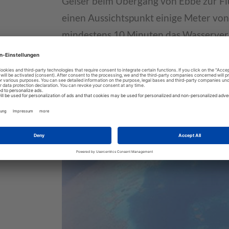
Geiser beim Übergang von Ebbe zur Flu
einen Aussichtspunkt einige Meter von
mindestens 10 Minuten das Wasserver
unberechenbar sein. Das Blowhole befi
Lagoon Lodge
.