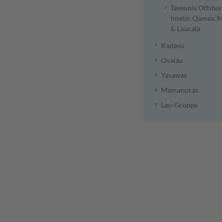
Taveunis Offsho
Inseln: Qamea, 
& Laucala
Kadavu
Ovalau
Yasawas
Mamanucas
Lau-Gruppe