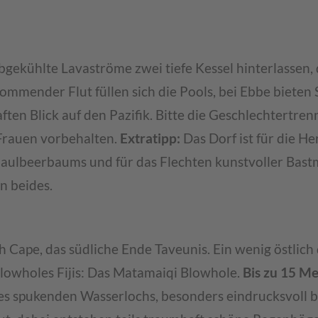
gekühlte Lavaströme zwei tiefe Kessel hinterlassen, 
kommender Flut füllen sich die Pools, bei Ebbe bieten 
ten Blick auf den Pazifik. Bitte die Geschlechtertre
 Frauen vorbehalten.
Extratipp:
Das Dorf ist für die He
Maulbeerbaums und für das Flechten kunstvoller Bas
n beides.
th Cape, das südliche Ende Taveunis. Ein wenig östlic
Blowholes Fijis: Das Matamaiqi Blowhole.
Bis zu 15 M
s spukenden Wasserlochs, besonders eindrucksvoll b