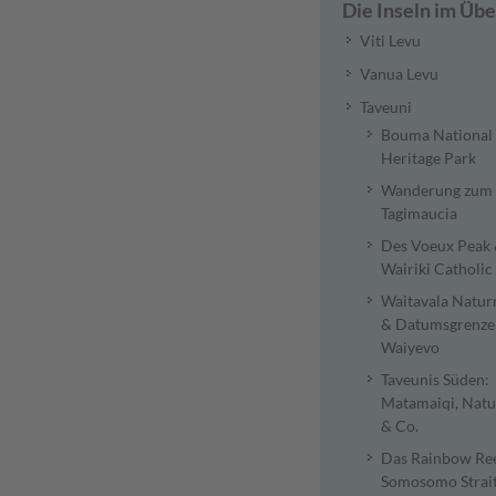
Die Inseln im Übe
Viti Levu
Vanua Levu
Taveuni
Bouma National
Heritage Park
Wanderung zum 
Tagimaucia
Des Voeux Peak
Wairiki Catholi
Waitavala Natur
& Datumsgrenze
Waiyevo
Taveunis Süden:
Matamaiqi, Natu
& Co.
Das Rainbow Ree
Somosomo Strai