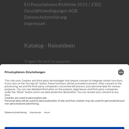
EU Pauschalreise Richtlinie 2015 / 2302
Geschäftsbedingungen AGB
Datenschutzerklärung
Impressum
Katalog - Reiseideen
Tragen Sie sich in unseren
kostenlosen
Newsletter
ein!
Anmelden
ICH AKZEPTIERST DIE
DATENSCHUTZERKLÄRUNG.
Noch mehr Reiseinspirationen!