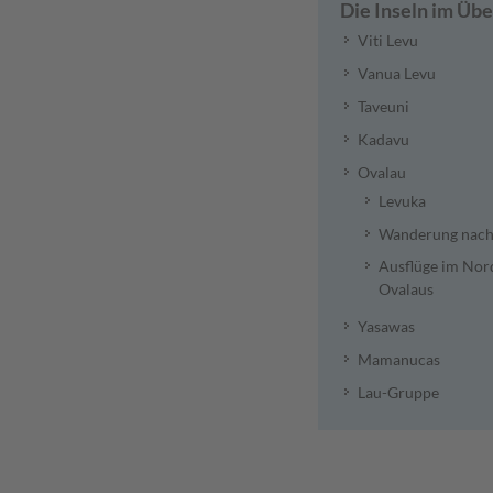
Die Inseln im Übe
Viti Levu
Vanua Levu
Taveuni
Kadavu
Ovalau
Levuka
Wanderung nach
Ausflüge im Nor
Ovalaus
Yasawas
Mamanucas
Lau-Gruppe