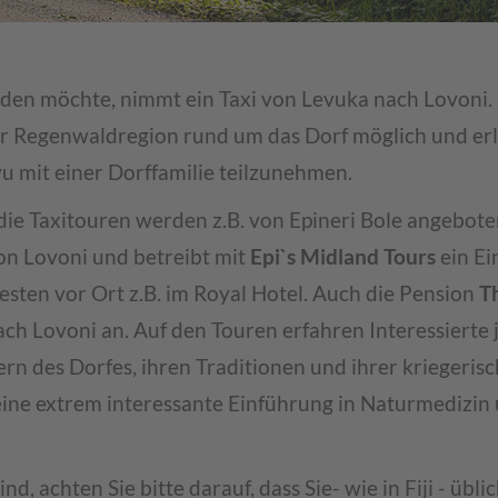
en möchte, nimmt ein Taxi von Levuka nach Lovoni. 
r Regenwaldregion rund um das Dorf möglich und er
u mit einer Dorffamilie teilzunehmen.
ie Taxitouren werden z.B. von Epineri Bole angebote
on Lovoni und betreibt mit
Epi`s Midland Tours
ein E
ten vor Ort z.B. im Royal Hotel. Auch die Pension
T
ach Lovoni an. Auf den Touren erfahren Interessierte 
 des Dorfes, ihren Traditionen und ihrer kriegeris
ne extrem interessante Einführung in Naturmedizin
d, achten Sie bitte darauf, dass Sie- wie in Fiji - übli