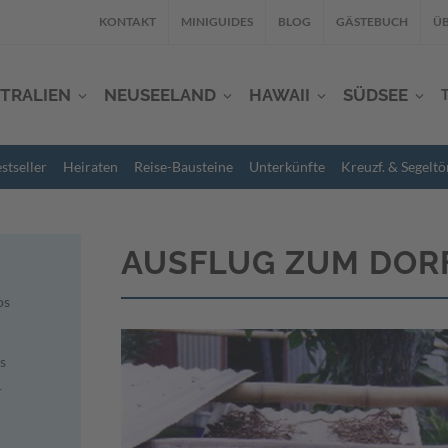
KONTAKT
MINIGUIDES
BLOG
GÄSTEBUCH
ÜB
TRALIEN
NEUSEELAND
HAWAII
SÜDSEE
stseller
Heiraten
Reise-Bausteine
Unterkünfte
Kreuzf. & Segeltö
AUSFLUG ZUM DORF
os
s
r