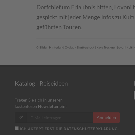
Dorfchief um Erlaubnis bitten, Lovoni 
gespickt mit jeder Menge Infos zu Kult
geführten Touren.
© Bilder: Hinterland Ovalau / Shutterstock | Kava Trocknen Lovoni / Littl
Katalog - Reiseideen
Tragen Sie sich in unseren
kostenlosen
Newsletter
ein!
Anmelden
ICH AKZEPTIERST DIE
DATENSCHUTZERKLÄRUNG.