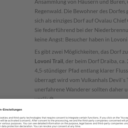
Ansammlung von Häusern und Buren,
Regenwald. Die Bewohner des Dorfes ge
sich als einziges Dorf auf Ovalau Chi
Sie federführend bei der Niederbrenn
keine Angst: Besucher haben in Lovoni
Es gibt zwei Möglichkeiten, das Dorf 
Lovoni Trail
, der beim Dorf Draiba, ca.
4,5-stündiger Pfad entlang klarer Flus
überragt wird vom Vulkanhals Devil`s T
unerfahrene Wanderer sollten daher u
verläuft.