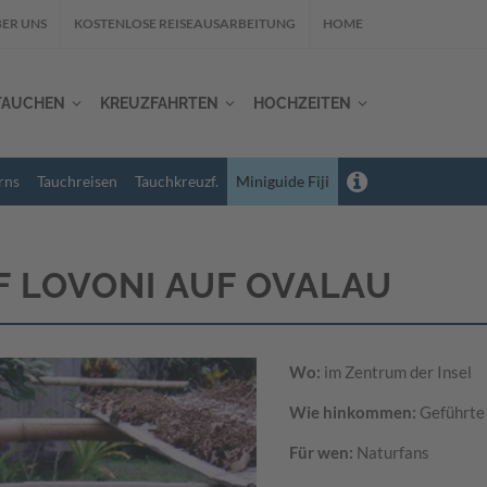
ER UNS
KOSTENLOSE REISEAUSARBEITUNG
HOME
TAUCHEN
KREUZFAHRTEN
HOCHZEITEN
rns
Tauchreisen
Tauchkreuzf.
Miniguide Fiji
 LOVONI AUF OVALAU
Wo:
im Zentrum der Insel
Wie hinkommen:
Geführte
Für wen:
Naturfans