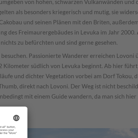
 umgeben von hohen, schwarzen Vulkanwänden und 
lten als besonders kriegerisch und mutig, sie widers
ef Cakobau und seinen Plänen mit den Briten, außerd
ung des Freimaurergebäudes in Levuka im Jahr 2000.
 nichts zu befürchten und sind gerne gesehen.
zu besuchen. Passionierte Wanderer erreichen Lovoni 
 2 Kilometer südlich von Levuka beginnt. Ab hier führt
släufe und dichter Vegetation vorbei am Dorf Tokou, d
humb, direkt nach Lovoni. Der Weg ist nicht beschild
nbedingt mit einem Guide wandern, da man sich hier 