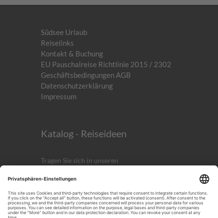
Südsee Urlaub
Reiselinks
Kontakt & Buchung
EU Pauschalreise Richtlinie 2015 / 2302
Geschäftsbedingungen AGB
Datenschutzerklärung
Impressum
Katalog - Reiseideen
Tragen Sie sich in unseren
kostenlosen
Newsletter
ein!
Anmelden
ICH AKZEPTIERST DIE
DATENSCHUTZERKLÄRUNG.