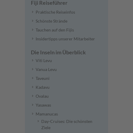
Fiji Reiseführer
Praktische Reiseinfos
Schönste Strände
Tauchen auf den Fijis
Insidertipps unserer Mitarbeiter
Die Inseln im Überblick
Viti Levu
Vanua Levu
Taveuni
Kadavu
Ovalau
Yasawas
Mamanucas
Day-Cruises: Die schönsten
Ziele