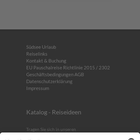
Südsee Urlaub
Reiselinks
Kontakt & Buchung
EU Pauschalreise Richtlinie 2015 / 2302
Geschäftsbedingungen AGB
Datenschutzerklärung
Impressum
Katalog - Reiseideen
Tragen Sie sich in unseren
kostenlosen
Newsletter
ein!