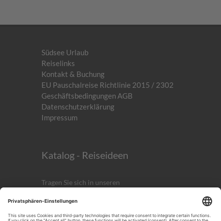
Südsee Urlaub
Reiselinks
Kontakt & Buchung
EU Pauschalreise Richtlinie 2015 / 2302
Geschäftsbedingungen AGB
Datenschutzerklärung
Impressum
Katalog - Reiseideen
Tragen Sie sich in unseren
kostenlosen
Newsletter
ein!
Anmelden