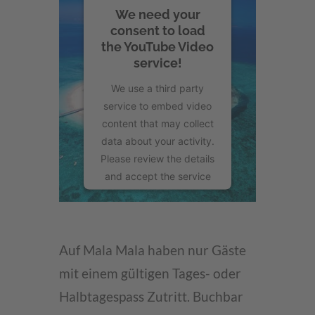
We need your
consent to load
the YouTube Video
service!
We use a third party
service to embed video
content that may collect
data about your activity.
Please review the details
and accept the service
to watch this video.
More Information
Auf Mala Mala haben nur Gäste
Accept
mit einem gültigen Tages- oder
powered by
Halbtagespass Zutritt. Buchbar
Usercentrics Consent