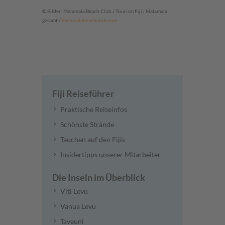
© Bilder: Malamala Beach Club / Tourism Fiji | Malamala
gesamt /
malamalabeachclub.com
Fiji Reiseführer
Praktische Reiseinfos
Schönste Strände
Tauchen auf den Fijis
Insidertipps unserer Mitarbeiter
Die Inseln im Überblick
Viti Levu
Vanua Levu
Taveuni