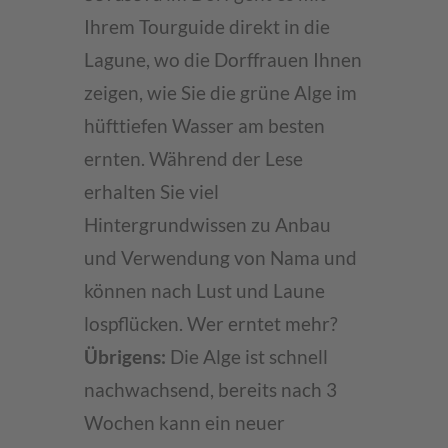
Accept
Ihrem Tourguide direkt in die
Lagune, wo die Dorffrauen Ihnen
powered by
Usercentrics Consent
zeigen, wie Sie die grüne Alge im
Management Platform
hüfttiefen Wasser am besten
ernten. Während der Lese
erhalten Sie viel
Hintergrundwissen zu Anbau
und Verwendung von Nama und
können nach Lust und Laune
lospflücken. Wer erntet mehr?
Übrigens:
Die Alge ist schnell
nachwachsend, bereits nach 3
Wochen kann ein neuer