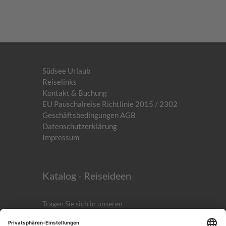
Südsee Urlaub
Reiselinks
Kontakt & Buchung
EU Pauschalreise Richtlinie 2015 / 2302
Geschäftsbedingungen AGB
Datenschutzerklärung
Impressum
Katalog - Reiseideen
Tragen Sie sich in unseren
kostenlosen
Newsletter
ein!