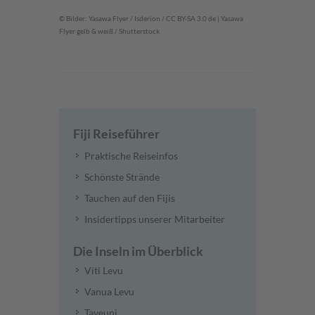
© Bilder: Yasawa Flyer / Isderion / CC BY-SA 3.0 de | Yasawa
Flyer gelb & weiß / Shutterstock
Fiji Reiseführer
Praktische Reiseinfos
Schönste Strände
Tauchen auf den Fijis
Insidertipps unserer Mitarbeiter
Die Inseln im Überblick
Viti Levu
Vanua Levu
Taveuni