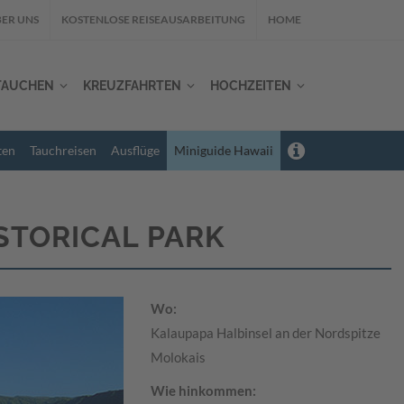
ER UNS
KOSTENLOSE REISEAUSARBEITUNG
HOME
TAUCHEN
KREUZFAHRTEN
HOCHZEITEN
ten
Tauchreisen
Ausflüge
Miniguide Hawaii
STORICAL PARK
Wo:
Kalaupapa Halbinsel an der Nordspitze
Molokais
Wie hinkommen: