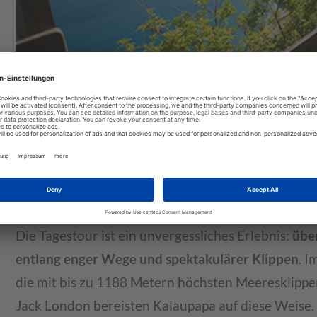
Die Tagestour ist ein unvergessliches Erlebnis:
übe
entlang enger Wege und spektakulärer Klippen
. I
die mit bis zu 1188 Metern höchsten Meeresklippe
Jack London bereisten Kalaupapa auf diese Weise.