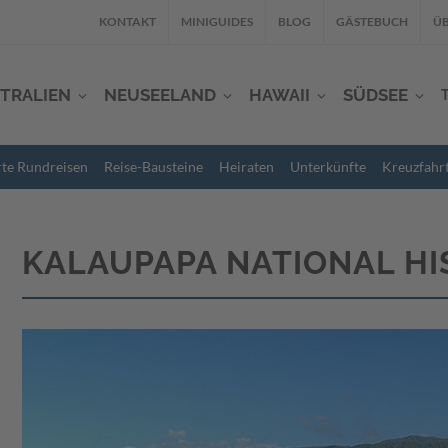
KONTAKT
MINIGUIDES
BLOG
GÄSTEBUCH
ÜB
TRALIEN
NEUSEELAND
HAWAII
SÜDSEE
rte Rundreisen
Reise-Bausteine
Heiraten
Unterkünfte
Kreuzfahr
KALAUPAPA NATIONAL HI