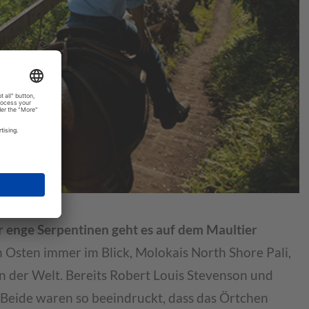
r enge Serpentinen geht es auf dem Maultier
m Osten immer im Blick, Molokais North Shore Pali,
n der Welt. Bereits Robert Louis Stevenson und
 Beide waren so beeindruckt, dass das Örtchen