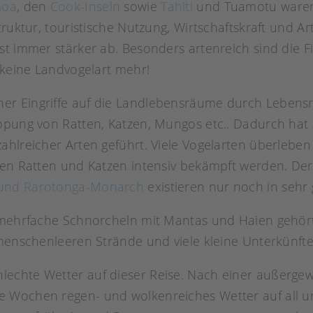
moa
, den
Cook-Inseln
sowie
Tahiti
und Tuamotu waren e
ruktur, touristische Nutzung, Wirtschaftskraft und Art
t immer stärker ab. Besonders artenreich sind die Fi
 keine Landvogelart mehr!
r Eingriffe auf die Landlebensräume durch Lebensr
eppung von Ratten, Katzen, Mungos etc.. Dadurch hat
hlreicher Arten geführt. Viele Vogelarten überleben 
nen Ratten und Katzen intensiv bekämpft werden. Der
i- und Rarotonga-Monarch
existieren nur noch in sehr
s mehrfache Schnorcheln mit Mantas und Haien gehör
menschenleeren Strände und viele kleine Unterkünfte 
echte Wetter auf dieser Reise. Nach einer außerge
e Wochen regen- und wolkenreiches Wetter auf all u