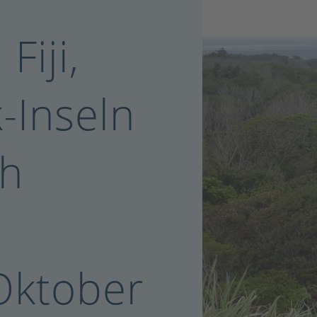
Fiji,
-Inseln
ch
Oktober