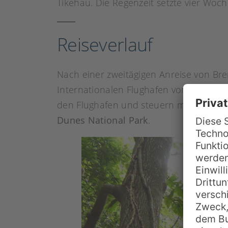
Tikehau. Die Regenzeit setzte vier Woc
Reiseverlauf
Nach einer zweitägigen Anreise von Br
Internationalen Flughafen von
Viti Levu
den Flughafen und steuern mit Hilfe vo
Dunes National Park
.