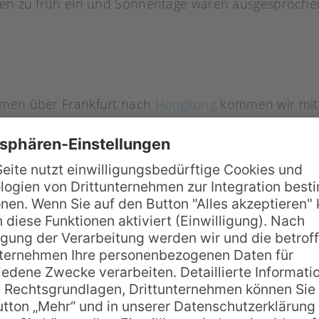
hen zu früh ein und Sonnentage waren ausgesprochen
emen über Frankfurt nach
Hongkong
kommen wir mit 
, der Hauptinsel der Fidschi Inseln, 10 km von Nadi (ca
n Google Maps offline-Karten unser erstes Reisezie