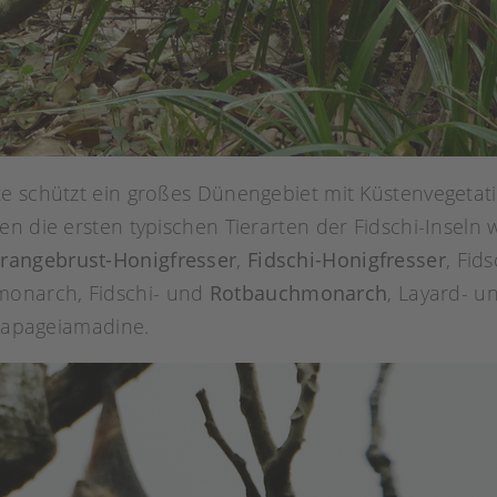
te schützt ein großes Dünengebiet mit Küstenvegetat
n die ersten typischen Tierarten der Fidschi-Inseln 
rangebrust-Honigfresser
,
Fidschi-Honigfresser
, Fid
onarch, Fidschi- und
Rotbauchmonarch
, Layard- u
-Papageiamadine.