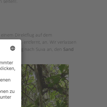
 selten!.
einem Direktflug auf dem
. 12000 E.) entfernt, an. Wir verlassen
l auf dem Weg nach Suva an, den
Sand