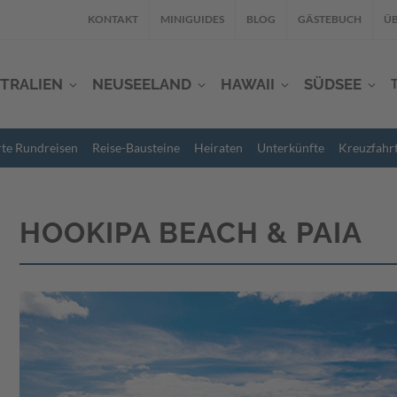
KONTAKT
MINIGUIDES
BLOG
GÄSTEBUCH
ÜB
TRALIEN
NEUSEELAND
HAWAII
SÜDSEE
rte Rundreisen
Reise-Bausteine
Heiraten
Unterkünfte
Kreuzfahr
HOOKIPA BEACH & PAIA