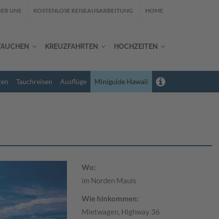
ER UNS
KOSTENLOSE REISEAUSARBEITUNG
HOME
TAUCHEN
KREUZFAHRTEN
HOCHZEITEN
ten
Tauchreisen
Ausflüge
Miniguide Hawaii
Wo:
im Norden Mauis
Wie hinkommen:
Mietwagen, Highway 36