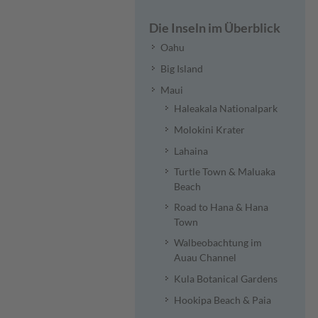
Die Inseln im Überblick
Oahu
Big Island
Maui
Haleakala Nationalpark
Molokini Krater
Lahaina
Turtle Town & Maluaka
Beach
Road to Hana & Hana
Town
Walbeobachtung im
Auau Channel
Kula Botanical Gardens
Hookipa Beach & Paia