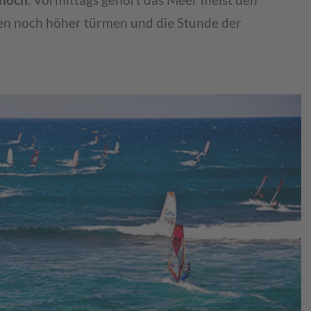
 hoch
. Vormittags gehört das Meer meist den
len noch höher türmen und die Stunde der