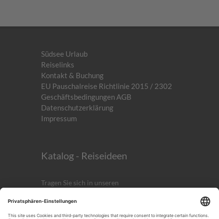
Südsee Urlaub
Reiselinks
Kontakt & Buchung
EU Pauschalreise Richtlinie 2015 / 2302
Geschäftsbedingungen AGB
Datenschutzerklärung
Impressum
Katalog - Reiseideen
Tragen Sie sich in unseren
kostenlosen
Newsletter
ein!
Anmelden