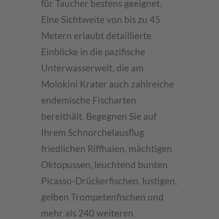
für Taucher bestens geeignet.
Accept
Eine Sichtweite von bis zu 45
powered by
Metern erlaubt detaillierte
Usercentrics Consent
Management Platform
Einblicke in die pazifische
Unterwasserwelt, die am
Molokini Krater auch zahlreiche
endemische Fischarten
bereithält. Begegnen Sie auf
Ihrem Schnorchelausflug
friedlichen Riffhaien, mächtigen
Oktopussen, leuchtend bunten
Picasso-Drückerfischen, lustigen,
gelben Trompetenfischen und
mehr als 240 weiteren