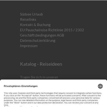
Südsee Urlaub
Reiselinks
Kontakt & Buchung
EU Pauschalreise Richtlinie 2015 / 2302
Geschäftsbedingungen AGB
Datenschutzerklärung
Impressum
Katalog - Reiseideen
Tragen Sie sich in unseren
kostenlosen
Newsletter
ein!
Anmelden
ICH AKZEPTIERST DIE
DATENSCHUTZERKLÄRUNG.