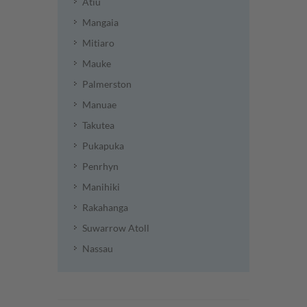
Atiu
Mangaia
Mitiaro
Mauke
Palmerston
Manuae
Takutea
Pukapuka
Penrhyn
Manihiki
Rakahanga
Suwarrow Atoll
Nassau