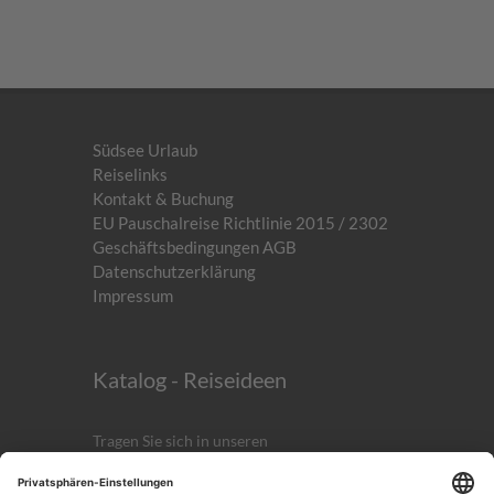
Südsee Urlaub
Reiselinks
Kontakt & Buchung
EU Pauschalreise Richtlinie 2015 / 2302
Geschäftsbedingungen AGB
Datenschutzerklärung
Impressum
Katalog - Reiseideen
Tragen Sie sich in unseren
kostenlosen
Newsletter
ein!