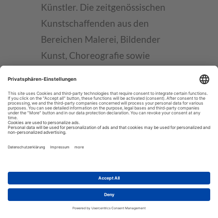
Künstler. Die zeitgenössischen
Kunstschaffenden aus den
Bereichen Malerei, Bildender
Kunst, Choreografie sowie
Video- und Audioinstallation
beschäftigen sich mit politischen
und kulturellen Themen des
aktuellen Weltgeschehens.
Öffnungszeiten
: Dienstag -
Samstag von 10:00 bis 16:00
Uhr
Eintritt
: frei; 5$ Spende
erwünscht