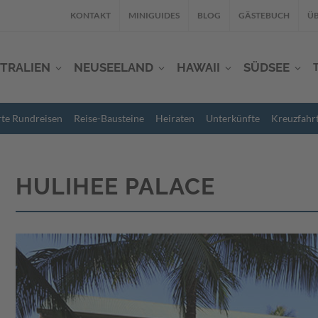
KONTAKT
MINIGUIDES
BLOG
GÄSTEBUCH
ÜB
TRALIEN
NEUSEELAND
HAWAII
SÜDSEE
rte Rundreisen
Reise-Bausteine
Heiraten
Unterkünfte
Kreuzfahr
HULIHEE PALACE