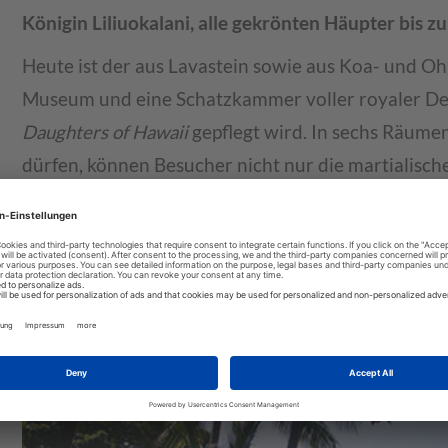
Königin Liliuokalani, alle gekrönten Häupter bis 
Heute ist der aus Lavastein sowie aus Koa- und Oh
Museum und eine Schatzkammer voller royaler Devo
Daughters of Hawaii
gepflegt wird. In sechs Räume
dürfen, können Besucher nicht nur die martialisc
besichtigen, sondern auch zahlreiche persönliche 
seinen vielen viktorianischen Möbeln, Teppichen un
ermöglicht dem Besucher eine interessante Reise z