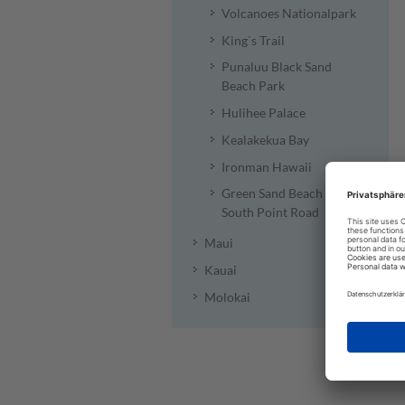
Volcanoes Nationalpark
King`s Trail
Punaluu Black Sand
Beach Park
Hulihee Palace
Kealakekua Bay
Ironman Hawaii
Green Sand Beach &
South Point Road
Maui
Kauai
Molokai