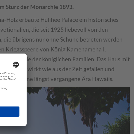
zum Sturz der Monarchie 1893.
ia-Holz erbaute Hulihee Palace ein historisches
tionalien, die seit 1925 liebevoll von den
n, die übrigens nur ohne Schuhe betreten werden
hen Kriegsspeere von König Kamehameha I.
Gegenstände der königlichen Familien. Das Haus mit
d Statuen wirkt wie aus der Zeit gefallen und
urück in eine längst vergangene Ära Hawaiis.