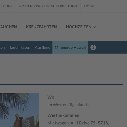
ER UNS
KOSTENLOSE REISEAUSARBEITUNG
HOME
TAUCHEN
KREUZFAHRTEN
HOCHZEITEN
ten
Tauchreisen
Ausflüge
Miniguide Hawaii
Wo:
im Westen Big Islands
Wie hinkommen:
Mietwagen; Ali`i Drive 75–5718,