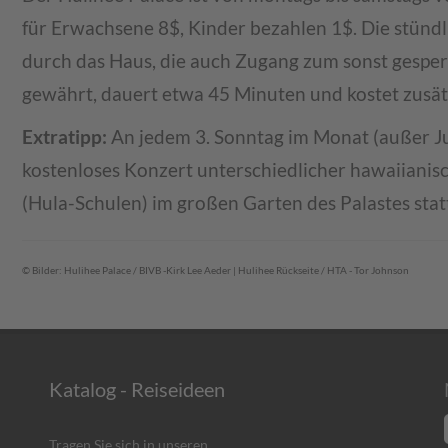
für Erwachsene 8$, Kinder bezahlen 1$. Die stünd
durch das Haus, die auch Zugang zum sonst gespe
gewährt, dauert etwa 45 Minuten und kostet zusät
Extratipp:
An jedem 3. Sonntag im Monat (außer Ju
kostenloses Konzert unterschiedlicher hawaiianis
(Hula-Schulen) im großen Garten des Palastes stat
© Bilder: Hulihee Palace / BIVB -Kirk Lee Aeder | Hulihee Rückseite / HTA - Tor Johnson
Katalog - Reiseideen
Tragen Sie sich in unseren