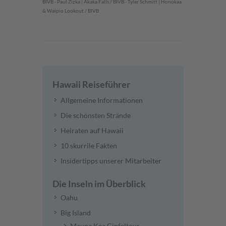
BIVB - Paul Zizka | Akaka Falls / BIVB - Tyler Schmitt | Honokaa
& Waipio Lookout / BIVB
Hawaii Reiseführer
Allgemeine Informationen
Die schönsten Strände
Heiraten auf Hawaii
10 skurrile Fakten
Insidertipps unserer Mitarbeiter
Die Inseln im Überblick
Oahu
Big Island
Mauna Kea Gipfeltour