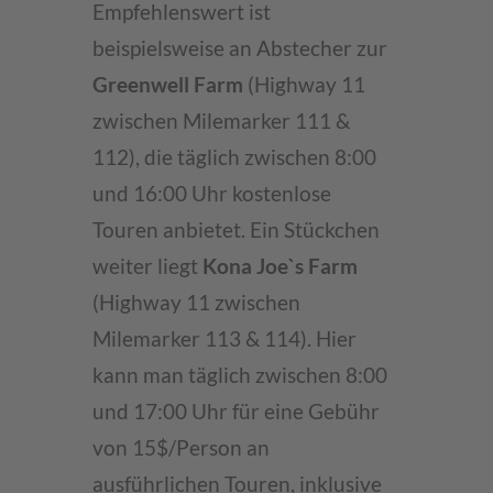
Empfehlenswert ist
More Information
beispielsweise an Abstecher zur
Accept
Greenwell Farm
(Highway 11
zwischen Milemarker 111 &
powered by
Usercentrics Consent
112), die täglich zwischen 8:00
Management Platform
und 16:00 Uhr kostenlose
Touren anbietet. Ein Stückchen
weiter liegt
Kona Joe`s Farm
(Highway 11 zwischen
Milemarker 113 & 114). Hier
kann man täglich zwischen 8:00
und 17:00 Uhr für eine Gebühr
von 15$/Person an
ausführlichen Touren, inklusive