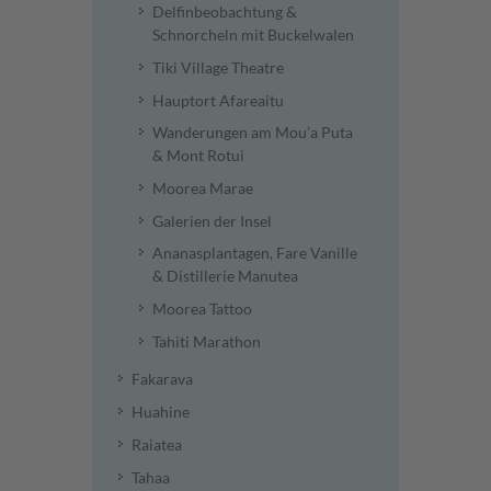
Delfinbeobachtung &
Schnorcheln mit Buckelwalen
Tiki Village Theatre
Hauptort Afareaitu
Wanderungen am Mou’a Puta
& Mont Rotui
Moorea Marae
Galerien der Insel
Ananasplantagen, Fare Vanille
& Distillerie Manutea
Moorea Tattoo
Tahiti Marathon
Fakarava
Huahine
Raiatea
Tahaa