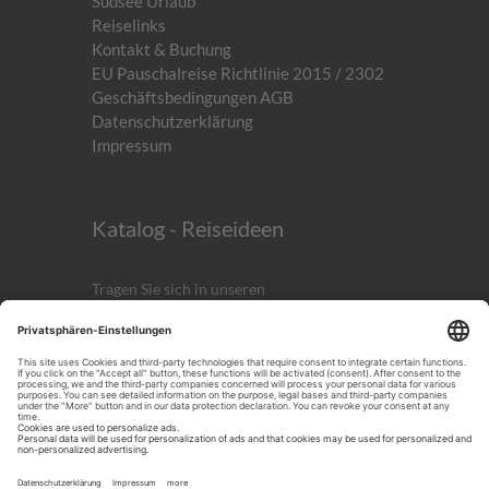
Südsee Urlaub
Reiselinks
Kontakt & Buchung
EU Pauschalreise Richtlinie 2015 / 2302
Geschäftsbedingungen AGB
Datenschutzerklärung
Impressum
Katalog - Reiseideen
Tragen Sie sich in unseren
kostenlosen
Newsletter
ein!
Anmelden
ICH AKZEPTIERST DIE
DATENSCHUTZERKLÄRUNG.