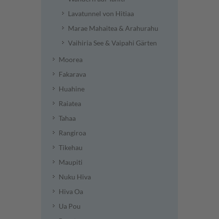
Lavatunnel von Hitiaa
Marae Mahaitea & Arahurahu
Vaihiria See & Vaipahi Gärten
Moorea
Fakarava
Huahine
Raiatea
Tahaa
Rangiroa
Tikehau
Maupiti
Nuku Hiva
Hiva Oa
Ua Pou